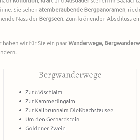
 nach
Kondition
,
Kraft
und
Ausdauer
stehen im Saalacht
Sinne. Sie sehen
atemberaubende Bergpanoramen
, rie
chende Nass der
Bergseen
. Zum krönenden Abschluss ei
 haben wir für Sie ein paar
Wanderwege, Bergwanderw
andern.
Bergwanderwege
Zur Möschlalm
Zur Kammerlingalm
Zur Kallbrunnalm Dießbachstausee
Um den Gerhardstein
Goldener Zweig