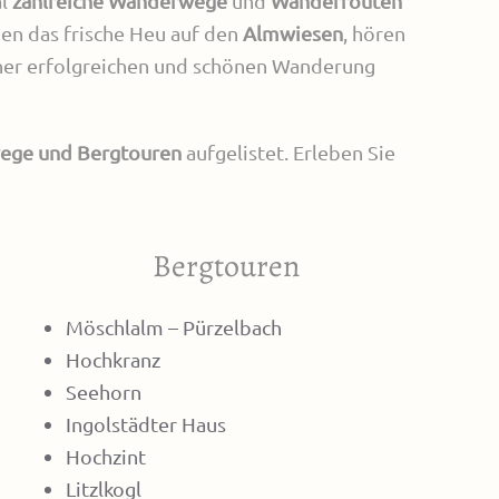
al
zahlreiche Wanderwege
und
Wanderrouten
chen das frische Heu auf den
Almwiesen
, hören
ner erfolgreichen und schönen Wanderung
ege und Bergtouren
aufgelistet. Erleben Sie
Bergtouren
Möschlalm – Pürzelbach
Hochkranz
Seehorn
Ingolstädter Haus
Hochzint
Litzlkogl