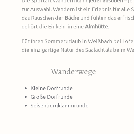
Die Sportart Wandern kann
jeder ausüben
– je
zur Auswahl. Wandern ist ein Erlebnis für alle 
das Rauschen der
Bäche
und fühlen das erfris
gehört die Einkehr in eine
Almhütte
.
Für Ihren Sommerurlaub in Weißbach bei Lofer
die einzigartige Natur des Saalachtals beim W
Wanderwege
Kleine Dorfrunde
Große Dorfrunde
Seisenbergklammrunde