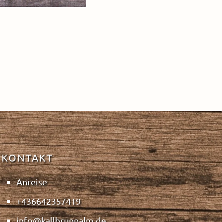
KONTAKT
Anreise
+436642357419
info@kallbrunnalm.de